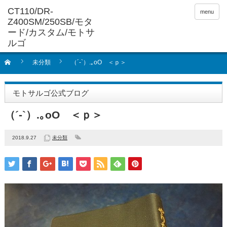
menu
未分類
（´-`）.｡oO ＜ｐ＞
モトサルゴ公式ブログ
（´-`）.｡oO ＜ｐ＞
2018.9.27
未分類