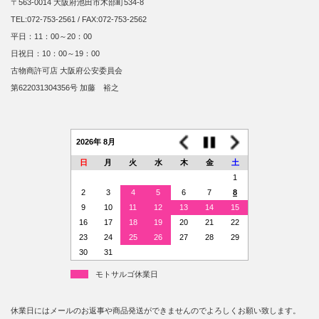
〒563-0014 大阪府池田市木部町534-8
TEL:072-753-2561 / FAX:072-753-2562
平日：11：00～20：00
日祝日：10：00～19：00
古物商許可店 大阪府公安委員会
第622031304356号 加藤 裕之
2026年 8月
日
月
火
水
木
金
土
1
2
3
4
5
6
7
8
9
10
11
12
13
14
15
16
17
18
19
20
21
22
23
24
25
26
27
28
29
30
31
モトサルゴ休業日
休業日にはメールのお返事や商品発送ができませんのでよろしくお願い致します。