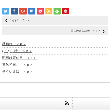
(ﾟдﾟ)！ ＜ｐ＞
楽しめましたか ＜ｐ＞
秋晴れ ＜ｐ＞
( ｰ`дｰ´)ｷﾘｯ ＜ｐ＞
明日は定休日 ＜ｐ＞
連休初日、 ＜ｐ＞
そういえば ＜ｐ＞