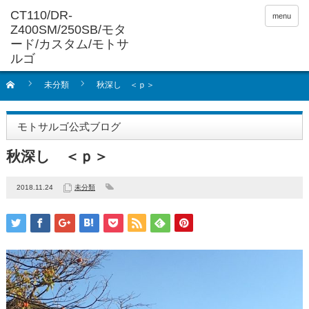
menu
未分類
秋深し ＜ｐ＞
モトサルゴ公式ブログ
秋深し ＜ｐ＞
2018.11.24
未分類