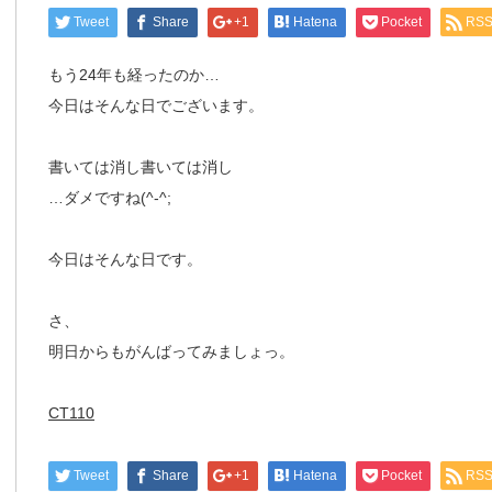
Tweet
Share
+1
Hatena
Pocket
RS
もう24年も経ったのか…
今日はそんな日でございます。
書いては消し書いては消し
…ダメですね(^-^;
今日はそんな日です。
さ、
明日からもがんばってみましょっ。
CT110
Tweet
Share
+1
Hatena
Pocket
RS