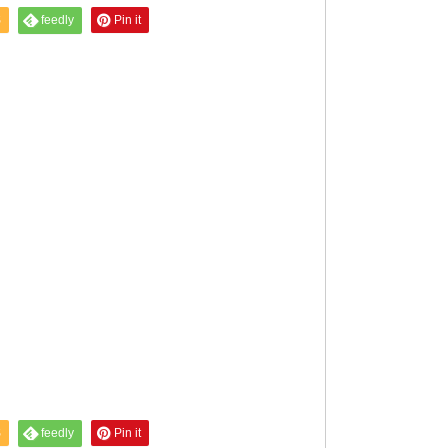
S
feedly
Pin it
S
feedly
Pin it