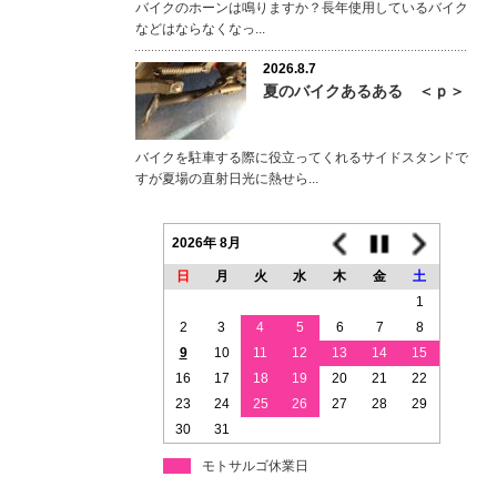
バイクのホーンは鳴りますか？長年使用しているバイク
などはならなくなっ...
2026.8.7
夏のバイクあるある ＜ｐ＞
バイクを駐車する際に役立ってくれるサイドスタンドで
すが夏場の直射日光に熱せら...
2026年 8月
日
月
火
水
木
金
土
1
2
3
4
5
6
7
8
9
10
11
12
13
14
15
16
17
18
19
20
21
22
23
24
25
26
27
28
29
30
31
モトサルゴ休業日