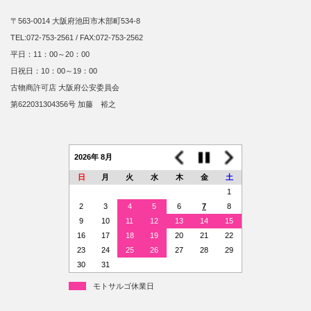
〒563-0014 大阪府池田市木部町534-8
TEL:072-753-2561 / FAX:072-753-2562
平日：11：00～20：00
日祝日：10：00～19：00
古物商許可店 大阪府公安委員会
第622031304356号 加藤 裕之
2026年 8月
日
月
火
水
木
金
土
1
2
3
4
5
6
7
8
9
10
11
12
13
14
15
16
17
18
19
20
21
22
23
24
25
26
27
28
29
30
31
モトサルゴ休業日