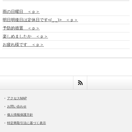
雨の日曜日 ＜ｐ＞
明日明後日は定休日です<(_ _)> ＜ｐ＞
予防的措置 ＜ｐ＞
楽しめましたか ＜ｐ＞
お疲れ様です ＜ｐ＞
アクセスMAP
お問い合わせ
個人情報保護方針
特定商取引法に基づく表示