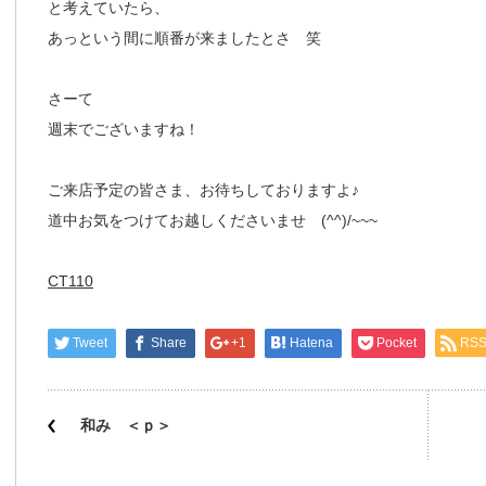
と考えていたら、
あっという間に順番が来ましたとさ 笑
さーて
週末でございますね！
ご来店予定の皆さま、お待ちしておりますよ♪
道中お気をつけてお越しくださいませ (^^)/~~~
CT110
Tweet
Share
+1
Hatena
Pocket
RS
和み ＜ｐ＞