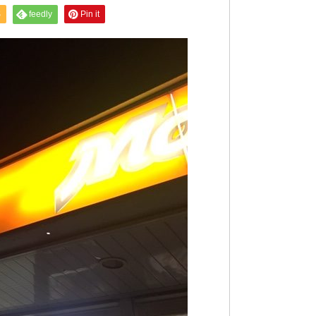
S
feedly
Pin it