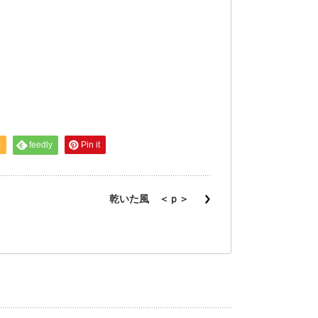
S
feedly
Pin it
乾いた風 ＜ｐ＞