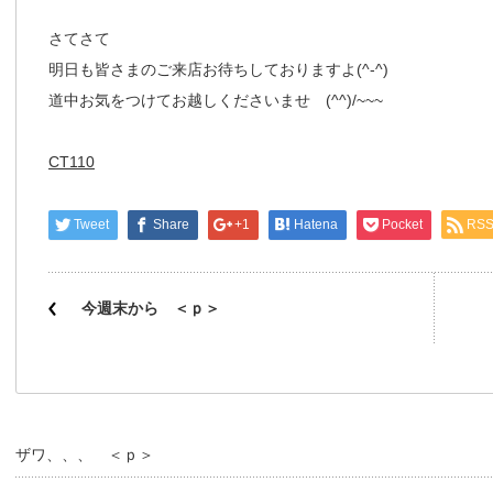
さてさて
明日も皆さまのご来店お待ちしておりますよ(^-^)
道中お気をつけてお越しくださいませ (^^)/~~~
CT110
Tweet
Share
+1
Hatena
Pocket
RS
今週末から ＜ｐ＞
ザワ、、、 ＜ｐ＞