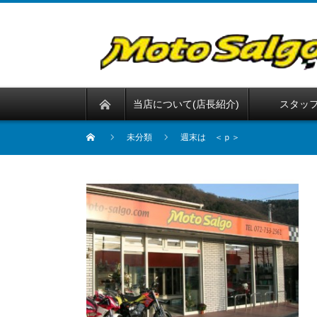
当店について(店長紹介)
スタッ
未分類
週末は ＜ｐ＞