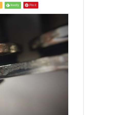
S
feedly
Pin it