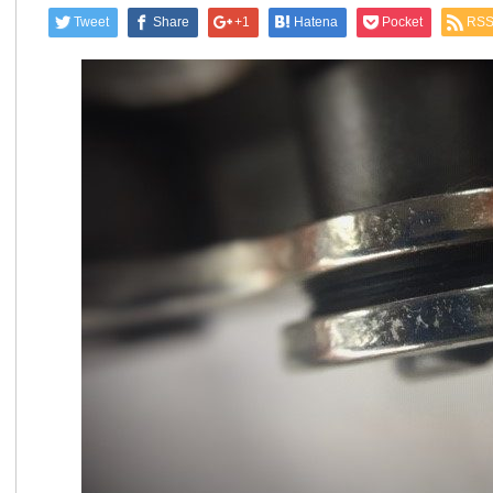
Tweet
Share
+1
Hatena
Pocket
RS