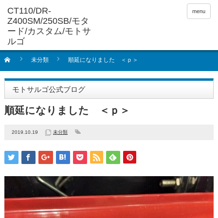
menu
未分類
順延になりました ＜ｐ＞
モトサルゴ公式ブログ
順延になりました ＜ｐ＞
2019.10.19
未分類