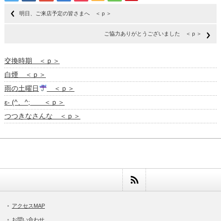
明日、ご来店予定の皆さまへ ＜ｐ＞
ご協力ありがとうございました ＜ｐ＞
交換時期 ＜ｐ＞
白煙 ＜ｐ＞
雨の土曜日
＜ｐ＞
ε- (^、^; ＜ｐ＞
つつきなさんな ＜ｐ＞
アクセスMAP
お問い合わせ