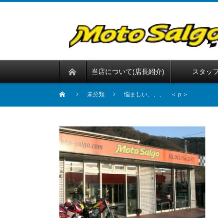
当店について(店長紹介)
スタッ
未分類
悩ましい、、、 ＜ｐ＞