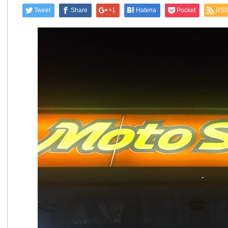
Tweet
Share
+1
Hatena
Pocket
RS