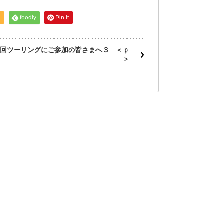
S
feedly
Pin it
回ツーリングにご参加の皆さまへ３ ＜ｐ
＞