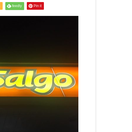
S
feedly
Pin it