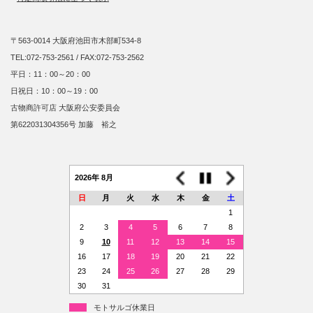
〒563-0014 大阪府池田市木部町534-8
TEL:072-753-2561 / FAX:072-753-2562
平日：11：00～20：00
日祝日：10：00～19：00
古物商許可店 大阪府公安委員会
第622031304356号 加藤 裕之
2026年 8月
日
月
火
水
木
金
土
1
2
3
4
5
6
7
8
9
10
11
12
13
14
15
16
17
18
19
20
21
22
23
24
25
26
27
28
29
30
31
モトサルゴ休業日