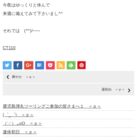
今夜はゆっくりと休んで
来週に備えてみて下さいまし^^
それでは (^^)/~~~
CT110
爽やか ＜ｐ＞
週初め ＜ｐ＞
鹿児島弾丸ツーリングご参加の皆さまへ１ ＜ｐ＞
(゜_゜) ＜ｐ＞
（´-`）.｡oO ＜ｐ＞
連休初日 ＜ｐ＞