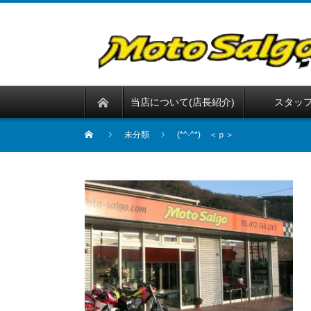
当店について(店長紹介)
スタッ
未分類
(*^-^*) ＜ｐ＞