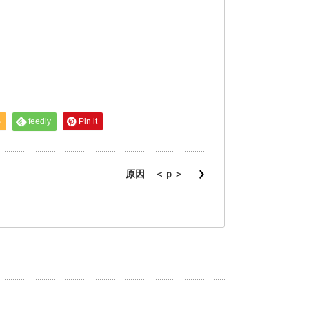
S
feedly
Pin it
原因 ＜ｐ＞