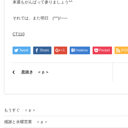
来週もがんばって参りましょう^^
それでは、また明日 (^^)/~~~
CT110
Tweet
Share
+1
Hatena
Pocket
RS
息抜き ＜ｐ＞
もうすぐ ＜ｐ＞
感謝と水曜営業 ＜ｐ＞