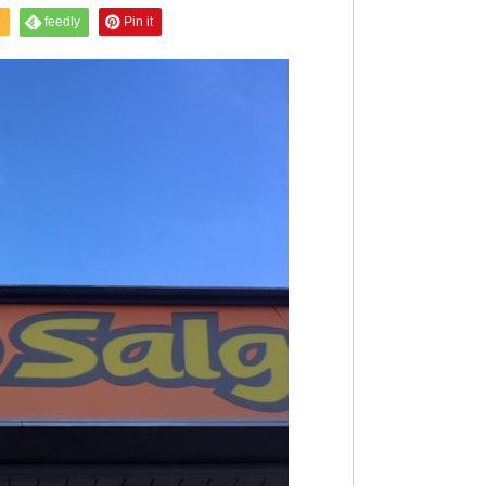
S
feedly
Pin it