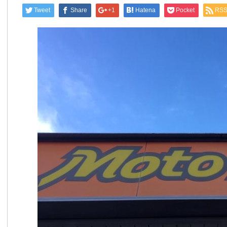
Tweet
Share
+1
Hatena
Pocket
RS