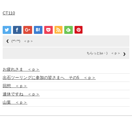
CT110
(*^-^*) ＜ｐ＞
ちらっと|ω・) ＜ｐ＞
お疲れさま ＜ｐ＞
出石ツーリングに参加の皆さまへ その5 ＜ｐ＞
回想 ＜ｐ＞
連休ですね ＜ｐ＞
山葉 ＜ｐ＞