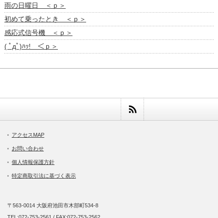
雨の日曜日 ＜ｐ＞
初めて乗ったとき ＜ｐ＞
感応式信号機 ＜ｐ＞
( ﾟдﾟ)ﾊｯ! ＜ｐ＞
アクセスMAP
お問い合わせ
個人情報保護方針
特定商取引法に基づく表示
〒563-0014 大阪府池田市木部町534-8
TEL:072-753-2561 / FAX:072-753-2562