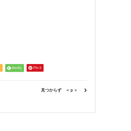
S
feedly
Pin it
見つからず ＜ｐ＞