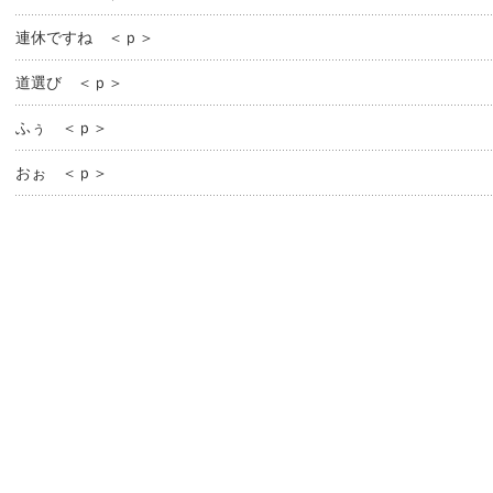
連休ですね ＜ｐ＞
道選び ＜ｐ＞
ふぅ ＜ｐ＞
おぉ ＜ｐ＞