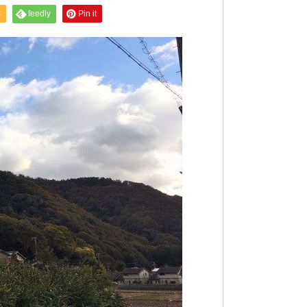
S
feedly
Pin it