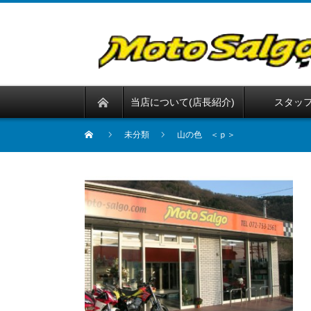
当店について(店長紹介)
スタッ
未分類
山の色 ＜ｐ＞