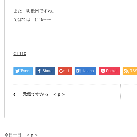
また、明後日ですね。
ではでは (^^)/~~~
CT110
Tweet
Share
+1
Hatena
Pocket
RS
元気ですかっ ＜ｐ＞
今日一日 ＜ｐ＞