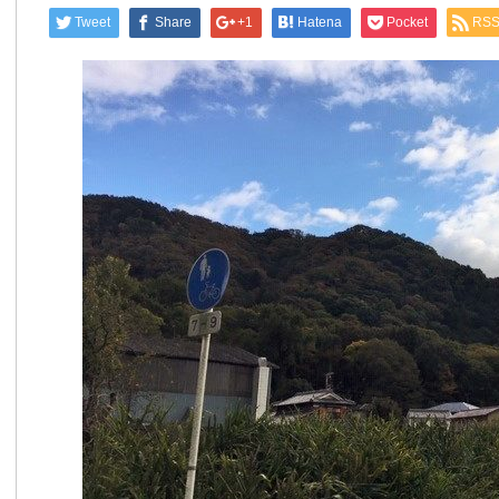
Tweet
Share
+1
Hatena
Pocket
RS