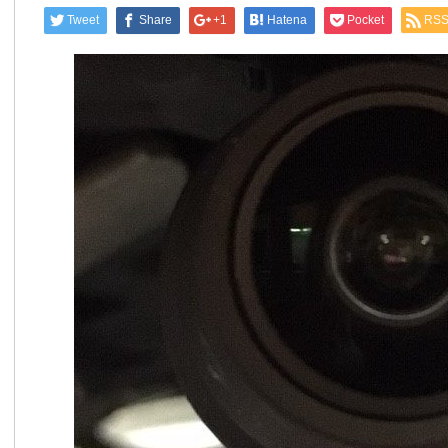
Tweet
Share
+1
Hatena
Pocket
RS