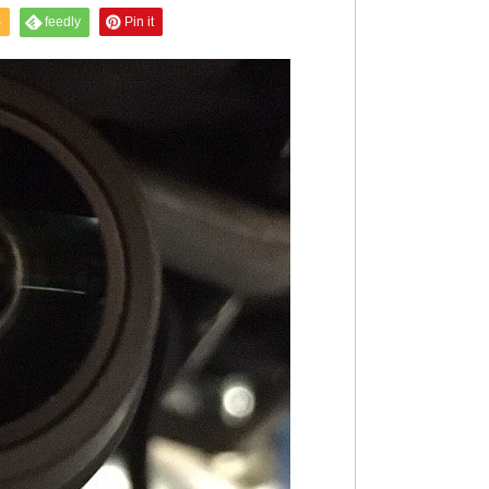
S
feedly
Pin it