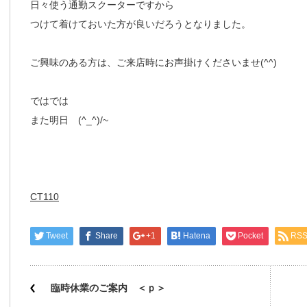
日々使う通勤スクーターですから
つけて着けておいた方が良いだろうとなりました。
ご興味のある方は、ご来店時にお声掛けくださいませ(^^)
ではでは
また明日 (^_^)/~
CT110
Tweet
Share
+1
Hatena
Pocket
RS
臨時休業のご案内 ＜ｐ＞