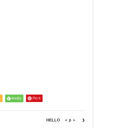
S
feedly
Pin it
HELLO ＜ｐ＞