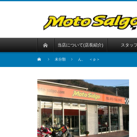
当店について(店長紹介)
スタッ
未分類
ん、 ＜ｐ＞