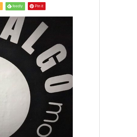
S
feedly
Pin it