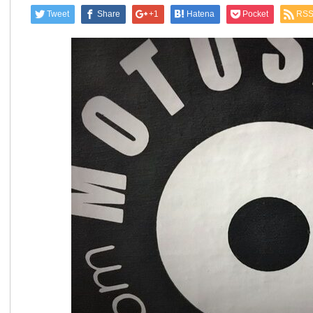
Tweet
Share
+1
Hatena
Pocket
RS