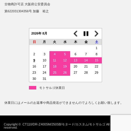
古物商許可店 大阪府公安委員会
第622031304356号 加藤 裕之
2026年 8月
日
月
火
水
木
金
土
1
2
3
4
5
6
7
8
9
10
11
12
13
14
15
16
17
18
19
20
21
22
23
24
25
26
27
28
29
30
31
モトサルゴ休業日
休業日にはメールのお返事や商品発送ができませんのでよろしくお願い致します。
Copyright ©
CT110/DR-Z400SM/250SB/モタード/カスタム/モトサルゴ
All rights
reserved.