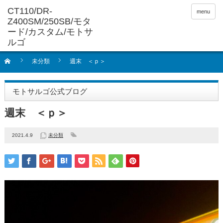
menu
未分類
週末 ＜ｐ＞
モトサルゴ公式ブログ
週末 ＜ｐ＞
2021.4.9
未分類