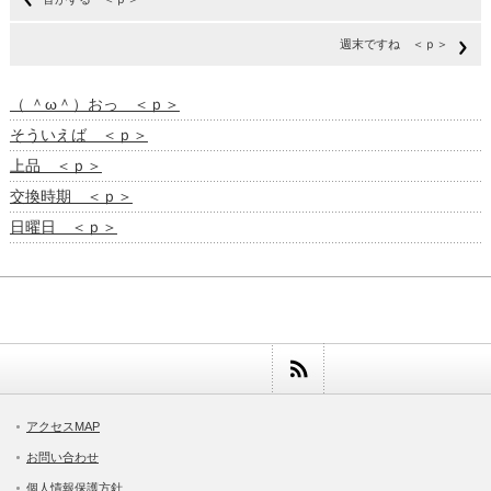
週末ですね ＜ｐ＞
（ ＾ω＾）おっ ＜ｐ＞
そういえば ＜ｐ＞
上品 ＜ｐ＞
交換時期 ＜ｐ＞
日曜日 ＜ｐ＞
アクセスMAP
お問い合わせ
個人情報保護方針