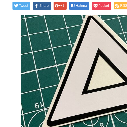
Tweet
Share
+1
Hatena
Pocket
RS