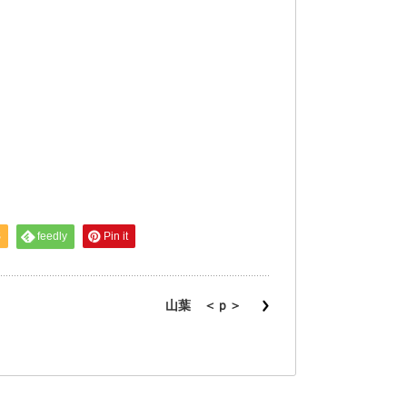
S
feedly
Pin it
山葉 ＜ｐ＞