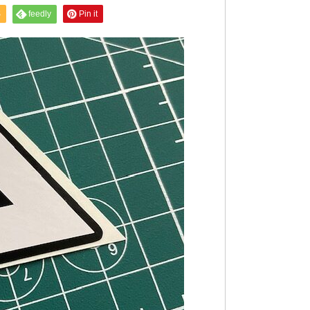
S
feedly
Pin it