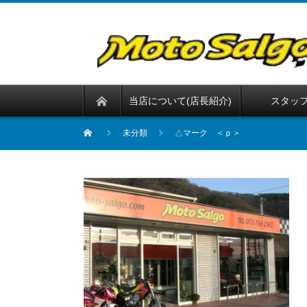
当店について(店長紹介)
スタッ
未分類
△マーク ＜ｐ＞