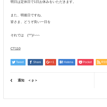
明日は定休日で1日お休みをいただきます。
また、明後日ですね、
皆さま、どうぞ良い一日を
それでは (^^)/~~~
CT110
Tweet
Share
+1
Hatena
Pocket
RS
通知 ＜ｐ＞