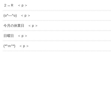
２→Ｒ ＜ｐ＞
(o^―^o) ＜ｐ＞
今月の休業日 ＜ｐ＞
日曜日 ＜ｐ＞
(*^ｍ^*) ＜ｐ＞