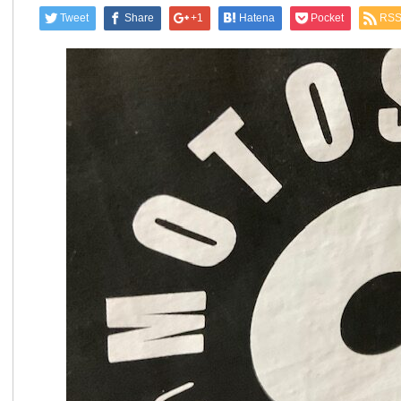
Tweet
Share
+1
Hatena
Pocket
RS