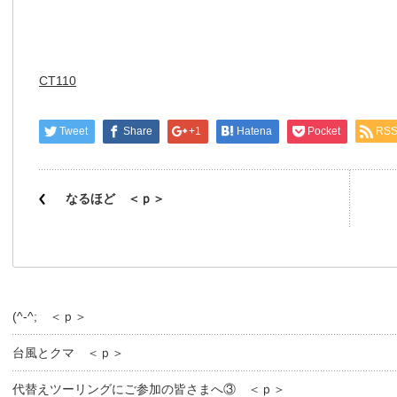
CT110
Tweet
Share
+1
Hatena
Pocket
RS
なるほど ＜ｐ＞
(^-^; ＜ｐ＞
台風とクマ ＜ｐ＞
代替えツーリングにご参加の皆さまへ③ ＜ｐ＞