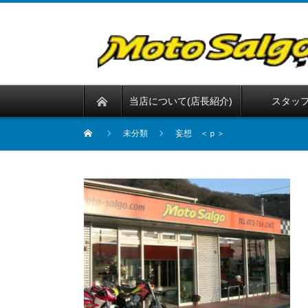
当店について(店長紹介)
スタッ
未分類
妄想 ＜ｐ＞