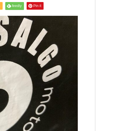
S
feedly
Pin it