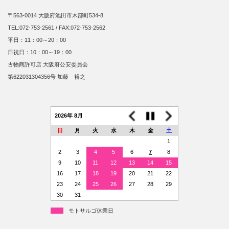
〒563-0014 大阪府池田市木部町534-8
TEL:072-753-2561 / FAX:072-753-2562
平日：11：00～20：00
日祝日：10：00～19：00
古物商許可店 大阪府公安委員会
第622031304356号 加藤 裕之
2026年 8月
日
月
火
水
木
金
土
1
2
3
4
5
6
7
8
9
10
11
12
13
14
15
16
17
18
19
20
21
22
23
24
25
26
27
28
29
30
31
モトサルゴ休業日