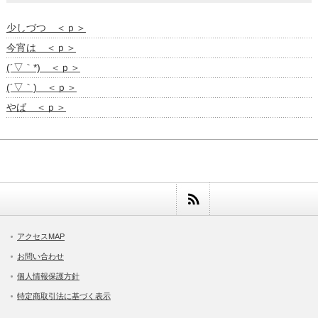
少しづつ ＜ｐ＞
今宵は ＜ｐ＞
(´▽｀*) ＜ｐ＞
(´▽｀) ＜ｐ＞
やば ＜ｐ＞
アクセスMAP
お問い合わせ
個人情報保護方針
特定商取引法に基づく表示