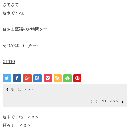
さてさて
週末ですね。
皆さま至福のお時間を^^
それでは (^^)/~~~
CT110
明日は ＜ｐ＞
（´-`）.｡oO ＜ｐ＞
週末ですね ＜ｐ＞
顧みて ＜ｐ＞