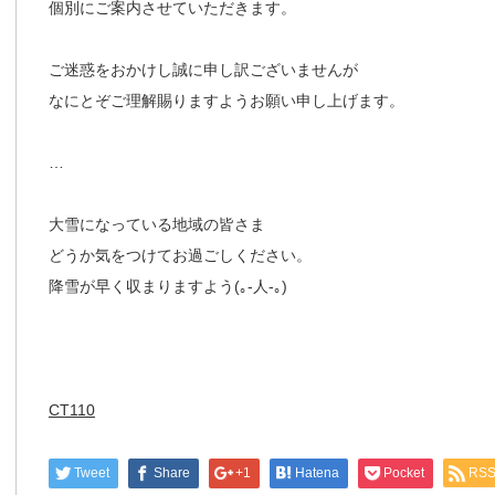
個別にご案内させていただきます。
ご迷惑をおかけし誠に申し訳ございませんが
なにとぞご理解賜りますようお願い申し上げます。
…
大雪になっている地域の皆さま
どうか気をつけてお過ごしください。
降雪が早く収まりますよう(｡-人-｡)
CT110
Tweet
Share
+1
Hatena
Pocket
RS