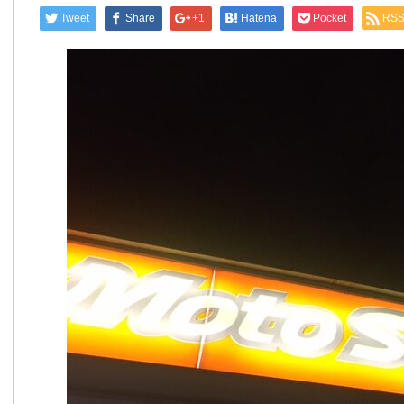
Tweet
Share
+1
Hatena
Pocket
RS