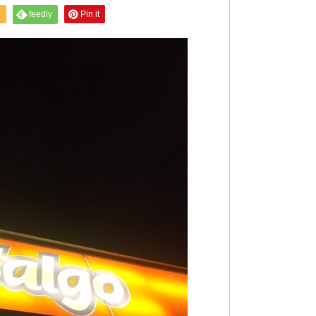
S
feedly
Pin it