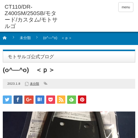
menu
未分類
(o^―^o) ＜ｐ＞
モトサルゴ公式ブログ
(o^―^o) ＜ｐ＞
2023.1.8
未分類