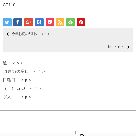
CT110
今年お初の3連休 ＜ｐ＞
お ＜ｐ＞
道 ＜ｐ＞
11月の休業日 ＜ｐ＞
日曜日 ＜ｐ＞
（´-`）.｡oO ＜ｐ＞
ダスト ＜ｐ＞