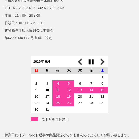
〒563-0014 大阪府池田市木部町534-8
TEL:072-753-2561 / FAX:072-753-2562
平日：11：00～20：00
日祝日：10：00～19：00
古物商許可店 大阪府公安委員会
第622031304356号 加藤 裕之
2026年 8月
日
月
火
水
木
金
土
1
2
3
4
5
6
7
8
9
10
11
12
13
14
15
16
17
18
19
20
21
22
23
24
25
26
27
28
29
30
31
モトサルゴ休業日
休業日にはメールのお返事や商品発送ができませんのでよろしくお願い致します。