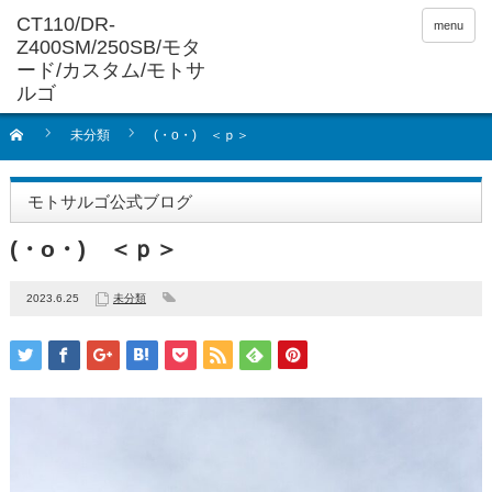
menu
未分類
(・o・) ＜ｐ＞
モトサルゴ公式ブログ
(・o・) ＜ｐ＞
2023.6.25
未分類