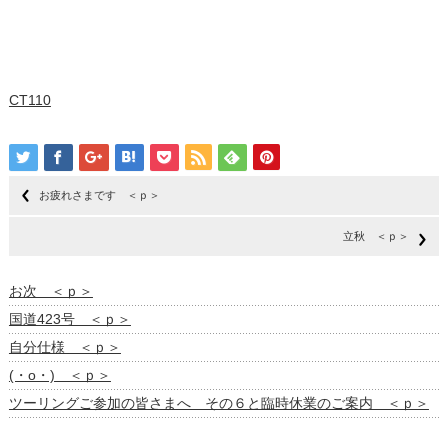
CT110
お疲れさまです ＜ｐ＞
立秋 ＜ｐ＞
お次 ＜ｐ＞
国道423号 ＜ｐ＞
自分仕様 ＜ｐ＞
(・o・) ＜ｐ＞
ツーリングご参加の皆さまへ その６と臨時休業のご案内 ＜ｐ＞