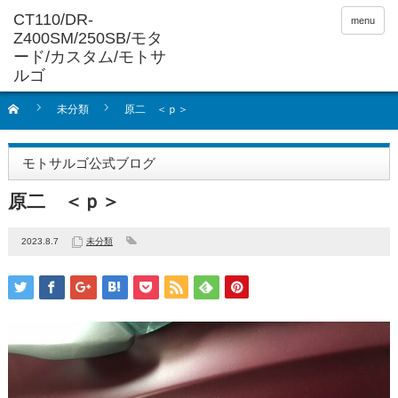
menu
未分類
原二 ＜ｐ＞
モトサルゴ公式ブログ
原二 ＜ｐ＞
2023.8.7
未分類