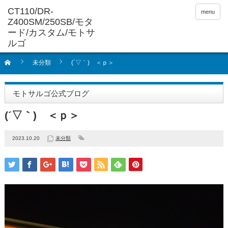
menu
未分類
(´▽｀) ＜ｐ＞
モトサルゴ公式ブログ
(´▽｀) ＜ｐ＞
2023.10.20
未分類