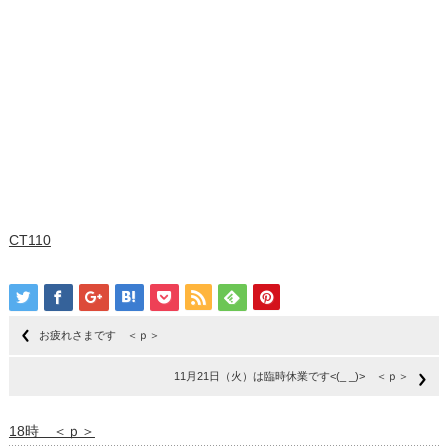
CT110
お疲れさまです ＜ｐ＞
11月21日（火）は臨時休業です<(_ _)> ＜ｐ＞
18時 ＜ｐ＞