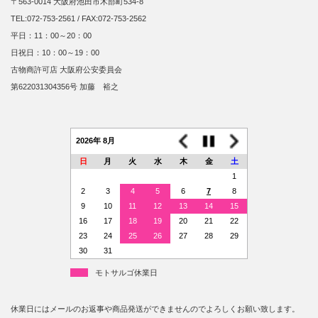
〒563-0014 大阪府池田市木部町534-8
TEL:072-753-2561 / FAX:072-753-2562
平日：11：00～20：00
日祝日：10：00～19：00
古物商許可店 大阪府公安委員会
第622031304356号 加藤 裕之
2026年 8月
日
月
火
水
木
金
土
1
2
3
4
5
6
7
8
9
10
11
12
13
14
15
16
17
18
19
20
21
22
23
24
25
26
27
28
29
30
31
モトサルゴ休業日
休業日にはメールのお返事や商品発送ができませんのでよろしくお願い致します。