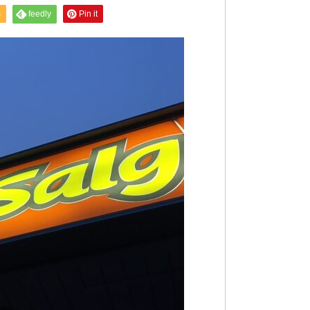
S
feedly
Pin it