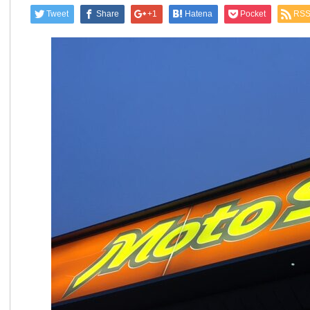
Tweet
Share
+1
Hatena
Pocket
RS