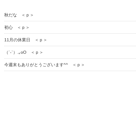
秋だな ＜ｐ＞
初心 ＜ｐ＞
11月の休業日 ＜ｐ＞
（´-`）.｡oO ＜ｐ＞
今週末もありがとうございます^^ ＜ｐ＞