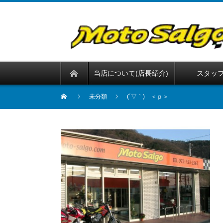
当店について(店長紹介)
スタッ
未分類
(´▽｀) ＜ｐ＞