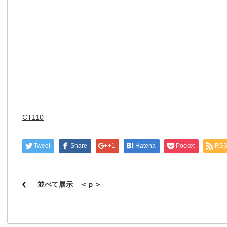
CT110
Tweet
Share
+1
Hatena
Pocket
RS
並べて展示 ＜ｐ＞