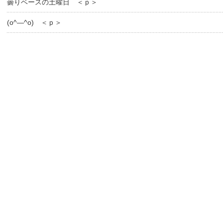
曇りベースの土曜日 ＜ｐ＞
(o^―^o) ＜ｐ＞