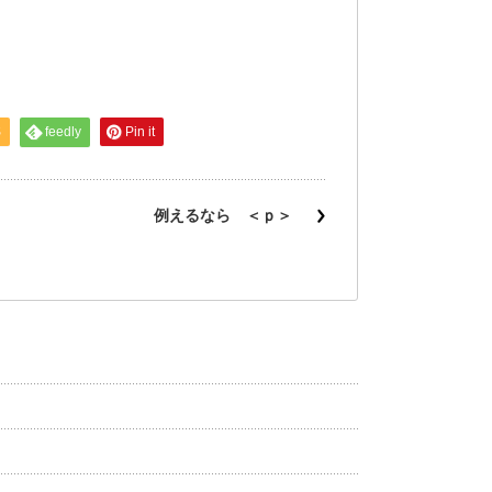
S
feedly
Pin it
例えるなら ＜ｐ＞