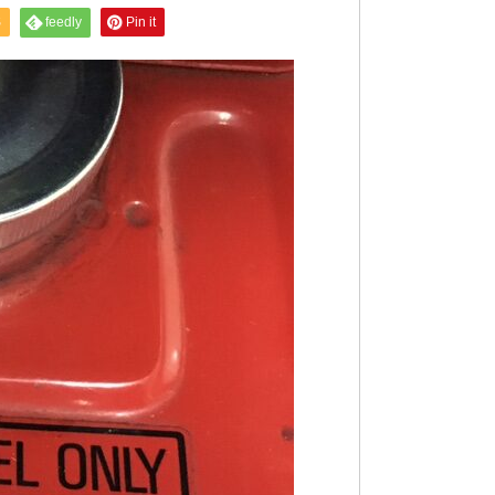
S
feedly
Pin it