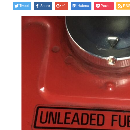
Tweet
Share
+1
Hatena
Pocket
RS