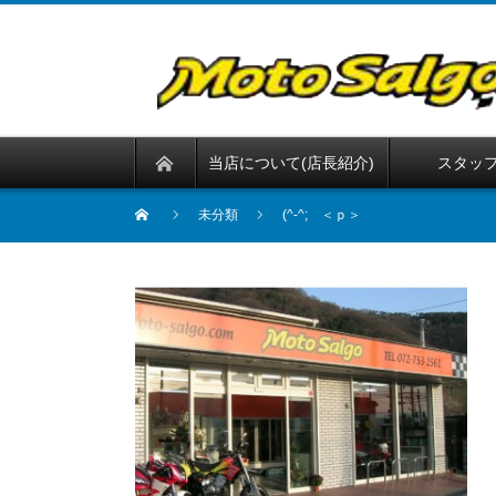
当店について(店長紹介)
スタッ
未分類
(^-^; ＜ｐ＞