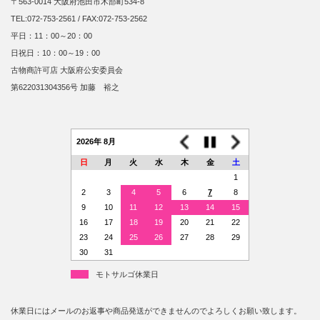
〒563-0014 大阪府池田市木部町534-8
TEL:072-753-2561 / FAX:072-753-2562
平日：11：00～20：00
日祝日：10：00～19：00
古物商許可店 大阪府公安委員会
第622031304356号 加藤 裕之
2026年 8月
日
月
火
水
木
金
土
1
2
3
4
5
6
7
8
9
10
11
12
13
14
15
16
17
18
19
20
21
22
23
24
25
26
27
28
29
30
31
モトサルゴ休業日
休業日にはメールのお返事や商品発送ができませんのでよろしくお願い致します。