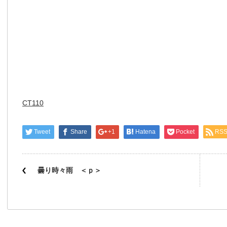
CT110
Tweet
Share
+1
Hatena
Pocket
RS
曇り時々雨 ＜ｐ＞