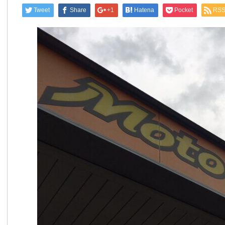
Tweet
Share
+1
Hatena
Pocket
RS