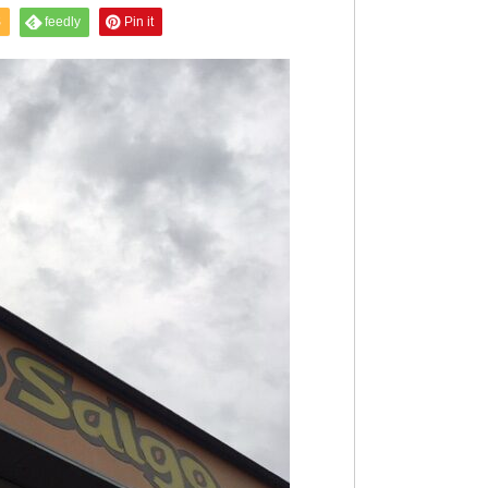
S
feedly
Pin it