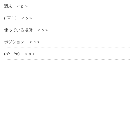
週末 ＜ｐ＞
(´▽｀) ＜ｐ＞
使っている場所 ＜ｐ＞
ポジション ＜ｐ＞
(o^―^o) ＜ｐ＞