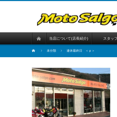
当店について(店長紹介)
スタッ
未分類
連休最終日 ＜ｐ＞