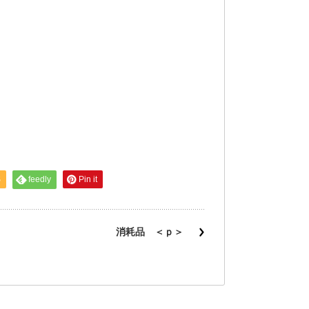
S
feedly
Pin it
消耗品 ＜ｐ＞