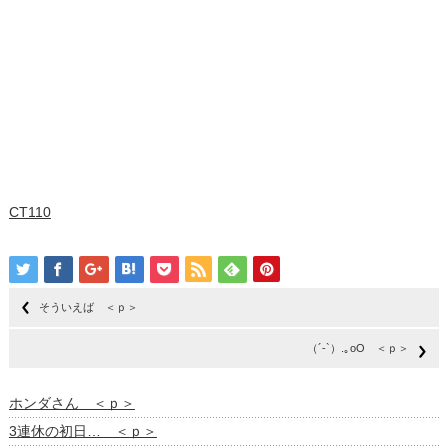
CT110
そういえば ＜ｐ＞
（´-`）.｡oO ＜ｐ＞
ホンダさん ＜ｐ＞
3連休の初日… ＜ｐ＞