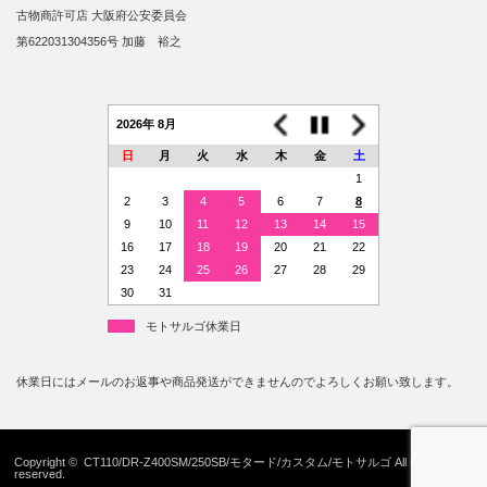
古物商許可店 大阪府公安委員会
第622031304356号 加藤 裕之
2026年 8月
日
月
火
水
木
金
土
1
2
3
4
5
6
7
8
9
10
11
12
13
14
15
16
17
18
19
20
21
22
23
24
25
26
27
28
29
30
31
モトサルゴ休業日
休業日にはメールのお返事や商品発送ができませんのでよろしくお願い致します。
Copyright ©
CT110/DR-Z400SM/250SB/モタード/カスタム/モトサルゴ
All rights
reserved.