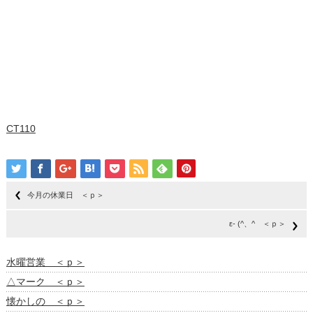
CT110
今月の休業日 ＜ｐ＞
ε- (^、^ ＜ｐ＞
水曜営業 ＜ｐ＞
△マーク ＜ｐ＞
懐かしの ＜ｐ＞