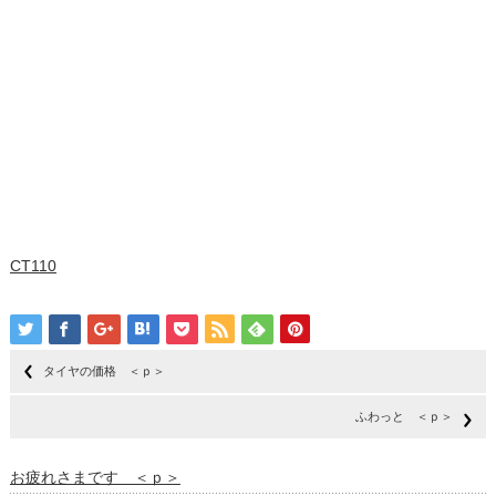
CT110
タイヤの価格 ＜ｐ＞
ふわっと ＜ｐ＞
お疲れさまです ＜ｐ＞