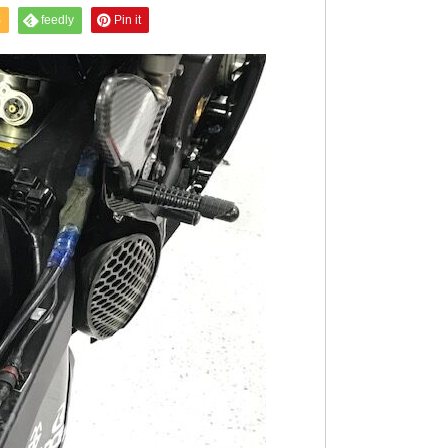
S
feedly
Pin it