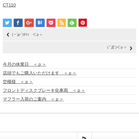
CT110
( ｰ`дｰ´)ｷﾘｯ ＜ｐ＞
( ﾟДﾟ)＜ｐ＞
今月の休業日 ＜ｐ＞
店頭でもご購入いただけます ＜ｐ＞
空模様 ＜ｐ＞
フロントディスクブレーキ化車両 ＜ｐ＞
マフラー入荷のご案内 ＜ｐ＞