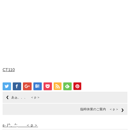
CT110
あぁ、、、 ＜ｐ＞
臨時休業のご案内 ＜ｐ＞
ε- (^、^; ＜ｐ＞