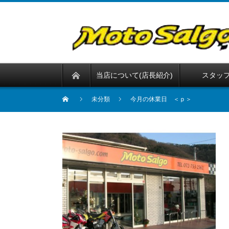
当店について(店長紹介)
スタッ
未分類
今月の休業日 ＜ｐ＞