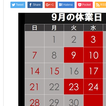
Tweet
Share
+1
Hatena
Pocket
RS