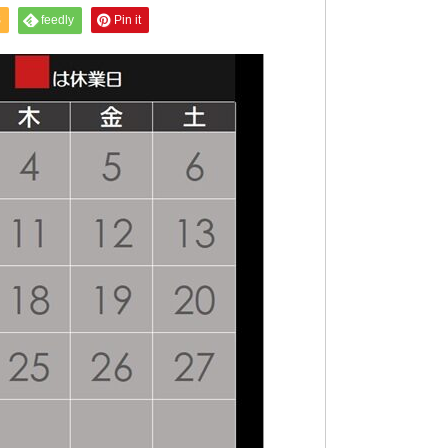
S
feedly
Pin it