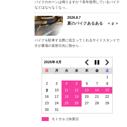
バイクのホーンは鳴りますか？長年使用しているバイク
などはならなくなっ...
2026.8.7
夏のバイクあるある ＜ｐ＞
バイクを駐車する際に役立ってくれるサイドスタンドで
すが夏場の直射日光に熱せら...
2026年 8月
日
月
火
水
木
金
土
1
2
3
4
5
6
7
8
9
10
11
12
13
14
15
16
17
18
19
20
21
22
23
24
25
26
27
28
29
30
31
モトサルゴ休業日