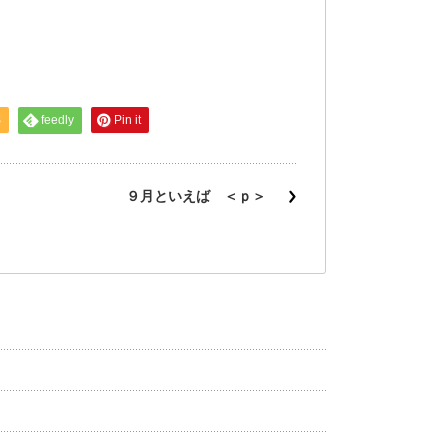
S
feedly
Pin it
９月といえば ＜ｐ＞