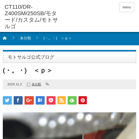
menu
未分類
(・。・) ＜ｐ＞
モトサルゴ公式ブログ
(・。・) ＜ｐ＞
2025.11.2
未分類