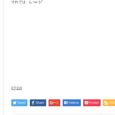
それでは (｡･ω･)ﾉﾞ
CT110
Tweet
Share
+1
Hatena
Pocket
RS