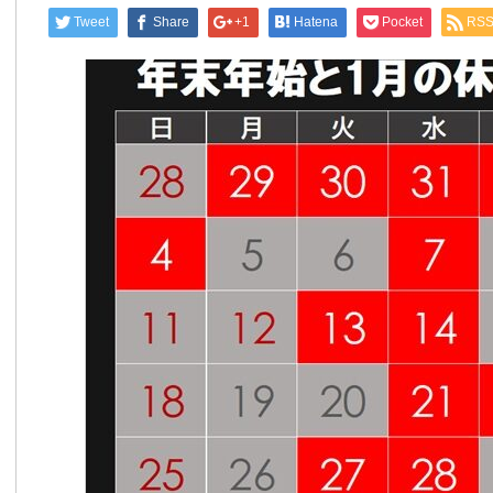
Tweet
Share
+1
Hatena
Pocket
RS