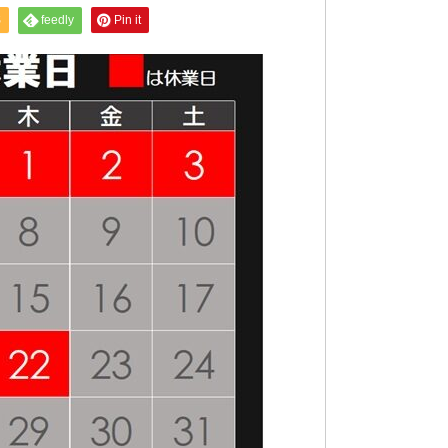
S
feedly
Pin it