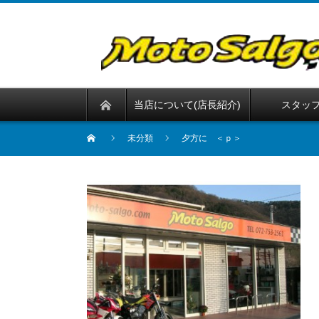
当店について(店長紹介)
スタッ
未分類
夕方に ＜ｐ＞