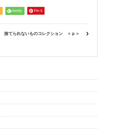
S
feedly
Pin it
捨てられないものコレクション ＜ｐ＞