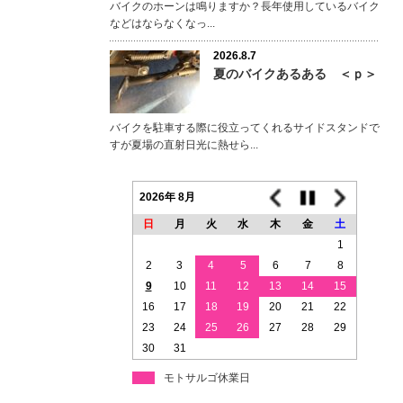
バイクのホーンは鳴りますか？長年使用しているバイク
などはならなくなっ...
2026.8.7
夏のバイクあるある ＜ｐ＞
バイクを駐車する際に役立ってくれるサイドスタンドで
すが夏場の直射日光に熱せら...
2026年 8月
日
月
火
水
木
金
土
1
2
3
4
5
6
7
8
9
10
11
12
13
14
15
16
17
18
19
20
21
22
23
24
25
26
27
28
29
30
31
モトサルゴ休業日