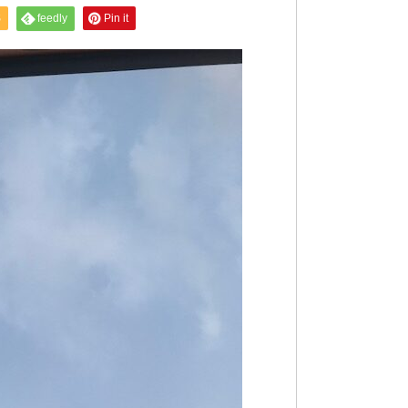
S
feedly
Pin it